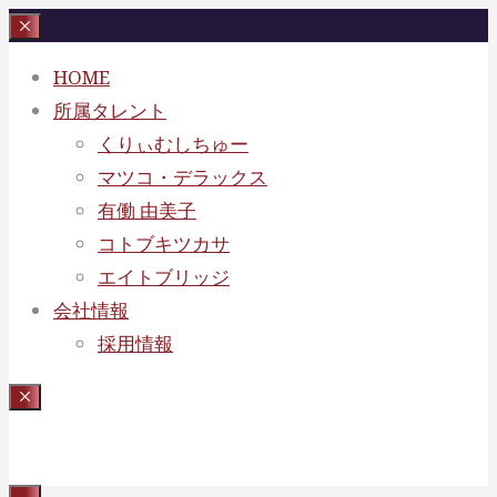
Skip
To
HOME
Content
所属タレント
くりぃむしちゅー
マツコ・デラックス
有働 由美子
コトブキツカサ
エイトブリッジ
会社情報
採用情報