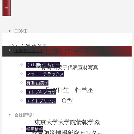
HOME
Home
有働 由美子
有働 由美子
所属タレント
くりぃむしちゅー
マツコ・デラックス
有働 由美子
3月22日生 牡羊座
コトブキツカサ
Ｏ型
エイトブリッジ
会社情報
東京大学大学院情報学環
採用情報
総合防災情報研究センター